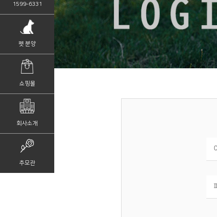
1599-6331
펫 분양
쇼핑몰
회사소개
추모관